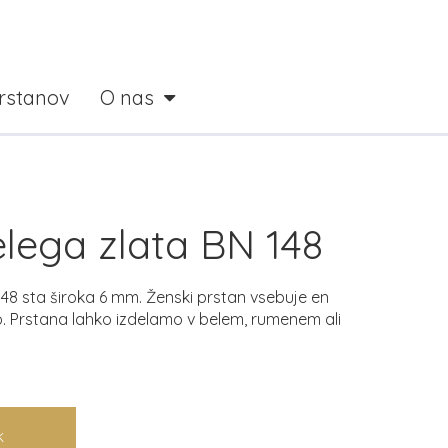
prstanov
O nas
elega zlata BN 148
8 sta široka 6 mm. Ženski prstan vsebuje en
no. Prstana lahko izdelamo v belem, rumenem ali
K