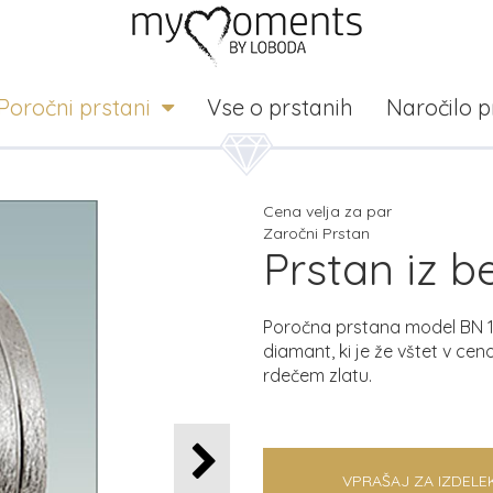
Poročni prstani
Vse o prstanih
Naročilo 
Cena velja za par
Zaročni Prstan
Prstan iz b
Poročna prstana model BN 14
diamant, ki je že vštet v ce
rdečem zlatu.
VPRAŠAJ ZA IZDELE