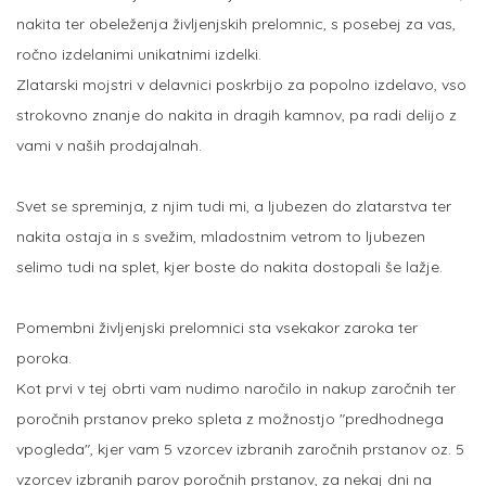
nakita ter obeleženja življenjskih prelomnic, s posebej za vas,
ročno izdelanimi unikatnimi izdelki.
Zlatarski mojstri v delavnici poskrbijo za popolno izdelavo, vso
strokovno znanje do nakita in dragih kamnov, pa radi delijo z
vami v naših prodajalnah.
Svet se spreminja, z njim tudi mi, a ljubezen do zlatarstva ter
nakita ostaja in s svežim, mladostnim vetrom to ljubezen
selimo tudi na splet, kjer boste do nakita dostopali še lažje.
Pomembni življenjski prelomnici sta vsekakor zaroka ter
poroka.
Kot prvi v tej obrti vam nudimo naročilo in nakup zaročnih ter
poročnih prstanov preko spleta z možnostjo "predhodnega
vpogleda", kjer vam 5 vzorcev izbranih zaročnih prstanov oz. 5
vzorcev izbranih parov poročnih prstanov, za nekaj dni na