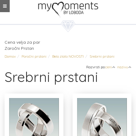
Cena velja za par
Zaročni Prstan
Domov
Poročni prstani
Belo zlato NOVOSTI
Srebrni prstani
Razvrsti po:
ceni
nazivu
Srebrni prstani