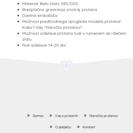
Material: Belo zlato 585/000
Brezplačno graviranje znotraj prstana
Darilna embalaža
Možnost predhodnega vpogleda modela prstana!
Kako? Glej "Naročilo prstanov"
Možnost izdelave prstana tudi v rumenem ali rdečem
zlatu
Rok izdelave 14-20 dni
Domov
Vse o prstanih
Naročilo prstanov
O podjetju
Kontakt