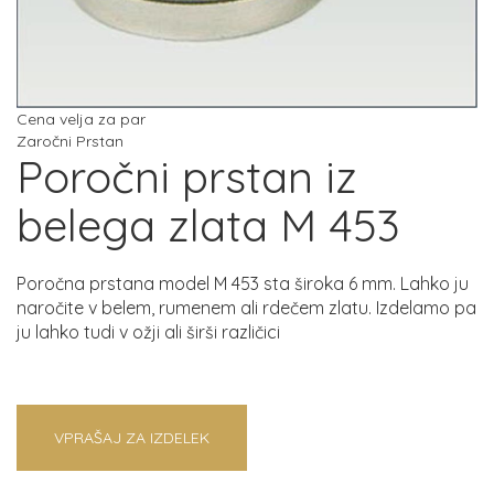
Cena velja za par
Zaročni Prstan
Poročni prstan iz
belega zlata M 453
Poročna prstana model M 453 sta široka 6 mm. Lahko ju
naročite v belem, rumenem ali rdečem zlatu. Izdelamo pa
ju lahko tudi v ožji ali širši različici
VPRAŠAJ ZA IZDELEK