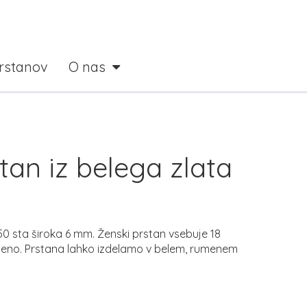
prstanov
O nas
tan iz belega zlata
 sta široka 6 mm. Ženski prstan vsebuje 18
v ceno. Prstana lahko izdelamo v belem, rumenem