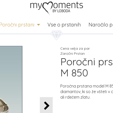
Poročni prstani
Vse o prstanih
Naročilo 
Cena velja za par
Zaročni Prstan
Poročni prs
M 850
Poročna prstana model M 850
diamantov, ki so že všteti 
ali rdečem zlatu.