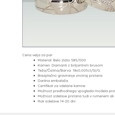
Cena velja za par.
Material: Belo zlato 585/000
Kamen: Diamanti z briljantnim brusom
Teža/Čistina/Barva: 18x0,005ct/SI/G
Brezplačno graviranje znotraj prstana
Darilna embalaža
Certifikat za vdelane kamne
Možnost predhodnega vpogleda modela prsta
Možnost izdelave prstana tudi v rumenem ali
Rok izdelave 14-20 dni