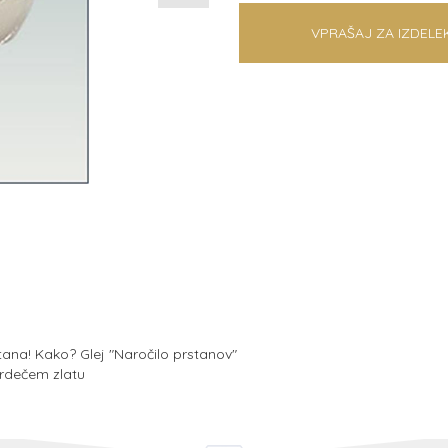
VPRAŠAJ ZA IZDELE
na! Kako? Glej "Naročilo prstanov"
 rdečem zlatu