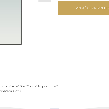
VPRAŠAJ ZA IZDELE
na! Kako? Glej "Naročilo prstanov"
 rdečem zlatu