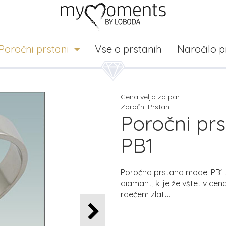
Poročni prstani
Vse o prstanih
Naročilo 
Cena velja za par
Zaročni Prstan
Poročni prs
PB1
Poročna prstana model PB1 s
diamant, ki je že vštet v ce
rdečem zlatu.