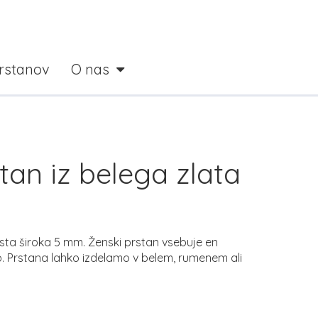
prstanov
O nas
tan iz belega zlata
ta široka 5 mm. Ženski prstan vsebuje en
no. Prstana lahko izdelamo v belem, rumenem ali