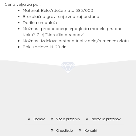
Cena velja za par.
Material: Belo/rdeče zlato 585/000
Brezplačno graviranje znotraj prstana
Darilna embalaža
Možnost predhodnega vpogleda modela prstana!
Kako? Glej "Naročilo prstanov"
Možnost izdelave prstana tudi v belo/rumenem zlatu
Rok izdelave 14-20 dni
Domov
Vse o prstanih
Naročilo prstanov
O podjetju
Kontakt