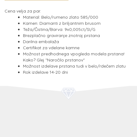
Cena velja za par.
Material: Belo/rumeno zlato 585/000
Kamen: Diamanti z briljantnim brusom
Teža/Čistina/Barva: 9x0,005ct/SI/G
Brezplačno graviranje znotraj prstana
Darilna embalaža
Certifikat za vdelane kamne
Možnost predhodnega vpogleda modela prstana!
Kako? Glej "Naročilo prstanov"
Možnost izdelave prstana tudi v belo/rdečem zlatu
Rok izdelave 14-20 dni