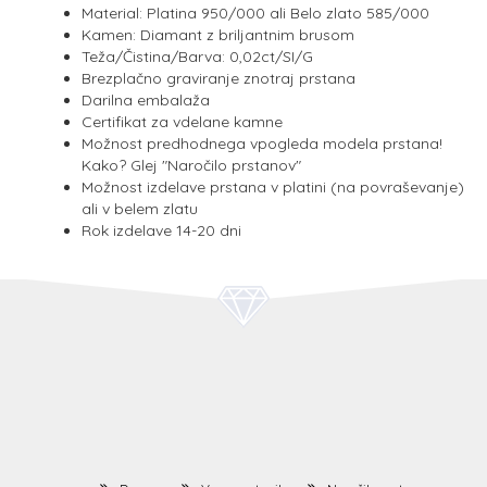
Material: Platina 950/000 ali Belo zlato 585/000
Kamen: Diamant z briljantnim brusom
Teža/Čistina/Barva: 0,02ct/SI/G
Brezplačno graviranje znotraj prstana
Darilna embalaža
Certifikat za vdelane kamne
Možnost predhodnega vpogleda modela prstana!
Kako? Glej "Naročilo prstanov"
Možnost izdelave prstana v platini (na povraševanje)
ali v belem zlatu
Rok izdelave 14-20 dni