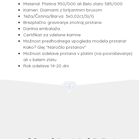
Material: Platina 950/000 ali Belo zlato 585/000
Kamen: Diamanti z briljantnim brusom
Teža/Čistina/Barva: 3x0,02ct/SI/G
Brezplačno graviranje znotraj prstana
Darilna embalaža
Certifikat za vdelane kamne
Možnost predhodnega vpogleda modela prstana!
Kako? Glej "Naročilo prstanov"
Možnost izdelave prstana v platini (na povraševanje)
ali v belem zlatu
Rok izdelave 14-20 dni